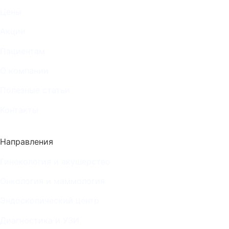
Цены
Акции
Пациентам
О компании
Полезные статьи
Контакты
Направления
Гинекология и акушерство
Онкология и маммология
Эндоскопический центр
Диагностика и УЗИ