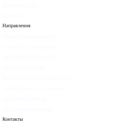
Полезные статьи
Контакты
Направления
Гинекология и акушерство
Онкология и маммология
Эндоскопический центр
Диагностика и УЗИ
Взрослая и детская поликлиника
Лабораторные исследования
Хирургия/стационар
Эстетическая медицина
Контакты