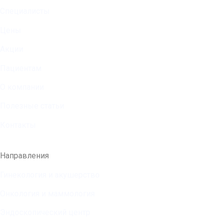
Специалисты
Цены
Акции
Пациентам
О компании
Полезные статьи
Контакты
Направления
Гинекология и акушерство
Онкология и маммология
Эндоскопический центр