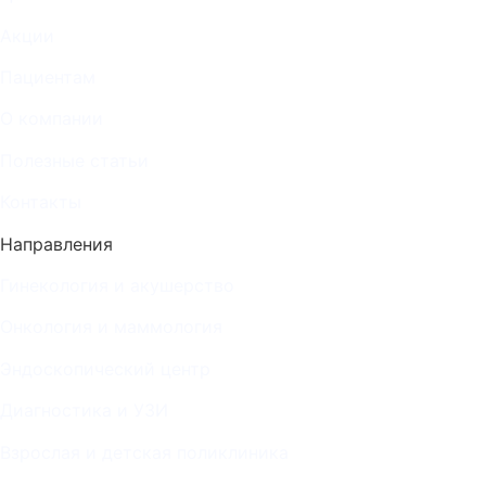
Акции
Пациентам
О компании
Полезные статьи
Контакты
Направления
Гинекология и акушерство
Онкология и маммология
Эндоскопический центр
Диагностика и УЗИ
Взрослая и детская поликлиника